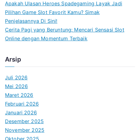
Apakah Ulasan Heroes Spadegaming Layak Jadi
Pilihan Game Slot Favorit Kamu? Simak
Penjelasannya Di Sini!
Cerita Pagi yang Beruntung: Mencari Sensasi Slot
Online dengan Momentum Terbaik
Arsip
Juli 2026
Mei 2026
Maret 2026
Februari 2026
Januari 2026
Desember 2025
November 2025
Oktober 2025