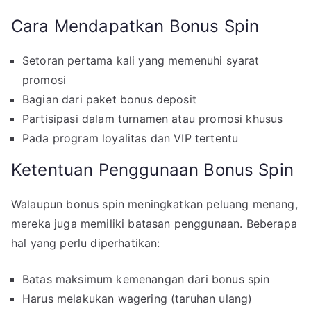
Cara Mendapatkan Bonus Spin
Setoran pertama kali yang memenuhi syarat
promosi
Bagian dari paket bonus deposit
Partisipasi dalam turnamen atau promosi khusus
Pada program loyalitas dan VIP tertentu
Ketentuan Penggunaan Bonus Spin
Walaupun bonus spin meningkatkan peluang menang,
mereka juga memiliki batasan penggunaan. Beberapa
hal yang perlu diperhatikan:
Batas maksimum kemenangan dari bonus spin
Harus melakukan wagering (taruhan ulang)