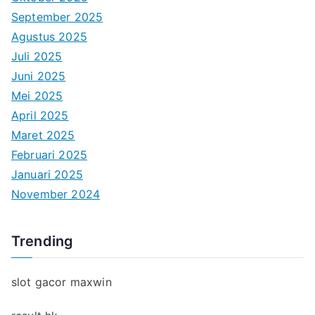
September 2025
Agustus 2025
Juli 2025
Juni 2025
Mei 2025
April 2025
Maret 2025
Februari 2025
Januari 2025
November 2024
Trending
slot gacor maxwin