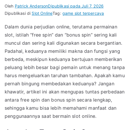
Oleh
Patrick Anderson
Dipublikasi pada
Juli 7, 2026
Dipublikasi di
Slot Online
Tag:
game slot terpercaya
Dalam dunia perjudian online, terutama permainan
slot, istilah “free spin” dan “bonus spin” sering kali
muncul dan sering kali digunakan secara bergantian.
Padahal, keduanya memiliki makna dan fungsi yang
berbeda, meskipun keduanya bertujuan memberikan
peluang lebih besar bagi pemain untuk menang tanpa
harus mengeluarkan taruhan tambahan. Apakah kamu
pernah bingung membedakan keduanya? Jangan
khawatir, artikel ini akan mengupas tuntas perbedaan
antara free spin dan bonus spin secara lengkap,
sehingga kamu bisa lebih memahami manfaat dan
penggunaannya saat bermain slot online.