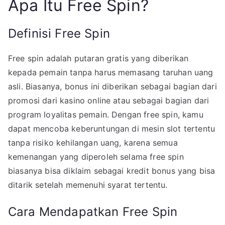
Apa Itu Free Spin?
Definisi Free Spin
Free spin adalah putaran gratis yang diberikan
kepada pemain tanpa harus memasang taruhan uang
asli. Biasanya, bonus ini diberikan sebagai bagian dari
promosi dari kasino online atau sebagai bagian dari
program loyalitas pemain. Dengan free spin, kamu
dapat mencoba keberuntungan di mesin slot tertentu
tanpa risiko kehilangan uang, karena semua
kemenangan yang diperoleh selama free spin
biasanya bisa diklaim sebagai kredit bonus yang bisa
ditarik setelah memenuhi syarat tertentu.
Cara Mendapatkan Free Spin