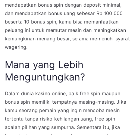
mendapatkan bonus spin dengan deposit minimal,
dan mendapatkan bonus uang sebesar Rp 100.000
beserta 10 bonus spin, kamu bisa memanfaatkan
peluang ini untuk memutar mesin dan meningkatkan
kemungkinan menang besar, selama memenuhi syarat
wagering.
Mana yang Lebih
Menguntungkan?
Dalam dunia kasino online, baik free spin maupun
bonus spin memiliki tempatnya masing-masing. Jika
kamu seorang pemain yang ingin mencoba mesin
tertentu tanpa risiko kehilangan uang, free spin
adalah pilihan yang sempurna. Sementara itu, jika