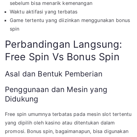
sebelum bisa menarik kemenangan
Waktu aktifasi yang terbatas
Game tertentu yang diizinkan menggunakan bonus
spin
Perbandingan Langsung:
Free Spin Vs Bonus Spin
Asal dan Bentuk Pemberian
Penggunaan dan Mesin yang
Didukung
Free spin umumnya terbatas pada mesin slot tertentu
yang dipilih oleh kasino atau ditentukan dalam
promosi. Bonus spin, bagaimanapun, bisa digunakan