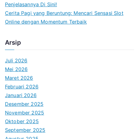
Penjelasannya Di Sini!
Cerita Pagi yang Beruntung: Mencari Sensasi Slot
Online dengan Momentum Terbaik
Arsip
Juli 2026
Mei 2026
Maret 2026
Februari 2026
Januari 2026
Desember 2025
November 2025
Oktober 2025
September 2025
Agustus 2025