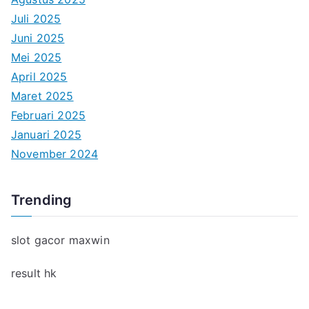
Juli 2025
Juni 2025
Mei 2025
April 2025
Maret 2025
Februari 2025
Januari 2025
November 2024
Trending
slot gacor maxwin
result hk