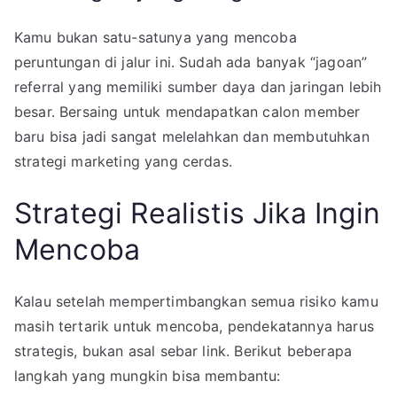
Kamu bukan satu-satunya yang mencoba
peruntungan di jalur ini. Sudah ada banyak “jagoan”
referral yang memiliki sumber daya dan jaringan lebih
besar. Bersaing untuk mendapatkan calon member
baru bisa jadi sangat melelahkan dan membutuhkan
strategi marketing yang cerdas.
Strategi Realistis Jika Ingin
Mencoba
Kalau setelah mempertimbangkan semua risiko kamu
masih tertarik untuk mencoba, pendekatannya harus
strategis, bukan asal sebar link. Berikut beberapa
langkah yang mungkin bisa membantu: