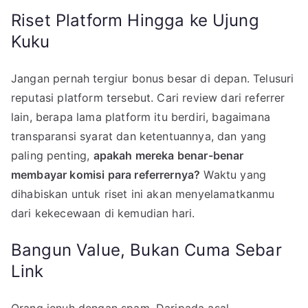
Riset Platform Hingga ke Ujung
Kuku
Jangan pernah tergiur bonus besar di depan. Telusuri
reputasi platform tersebut. Cari review dari referrer
lain, berapa lama platform itu berdiri, bagaimana
transparansi syarat dan ketentuannya, dan yang
paling penting,
apakah mereka benar-benar
membayar komisi para referrernya?
Waktu yang
dihabiskan untuk riset ini akan menyelamatkanmu
dari kekecewaan di kemudian hari.
Bangun Value, Bukan Cuma Sebar
Link