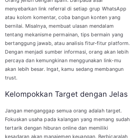
Orang jenuh dengan spam. Daripada asal
menyebarkan link referral di setiap grup WhatsApp
atau kolom komentar, coba bangun konten yang
bernilai. Misalnya, membuat ulasan mendalam
tentang mekanisme permainan, tips bermain yang
bertanggung jawab, atau analisis fitur-fitur platform.
Dengan menjadi sumber informasi, orang akan lebih
percaya dan kemungkinan menggunakan link-mu
akan lebih besar. Ingat, kamu sedang membangun
trust.
Kelompokkan Target dengan Jelas
Jangan menganggap semua orang adalah target.
Fokuskan usaha pada kalangan yang memang sudah
tertarik dengan hiburan online dan memiliki
kesadaran akan manajemen keuangan. Berbicaralah