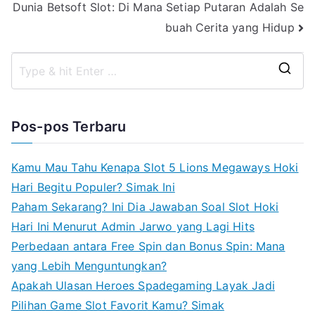
Dunia Betsoft Slot: Di Mana Setiap Putaran Adalah Se
buah Cerita yang Hidup
S
e
a
Pos-pos Terbaru
r
c
Kamu Mau Tahu Kenapa Slot 5 Lions Megaways Hoki
h
Hari Begitu Populer? Simak Ini
f
Paham Sekarang? Ini Dia Jawaban Soal Slot Hoki
o
Hari Ini Menurut Admin Jarwo yang Lagi Hits
r
Perbedaan antara Free Spin dan Bonus Spin: Mana
:
yang Lebih Menguntungkan?
Apakah Ulasan Heroes Spadegaming Layak Jadi
Pilihan Game Slot Favorit Kamu? Simak