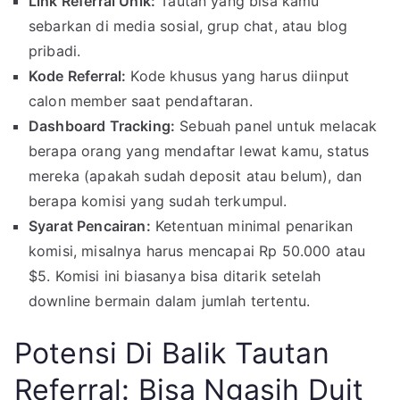
Link Referral Unik:
Tautan yang bisa kamu
sebarkan di media sosial, grup chat, atau blog
pribadi.
Kode Referral:
Kode khusus yang harus diinput
calon member saat pendaftaran.
Dashboard Tracking:
Sebuah panel untuk melacak
berapa orang yang mendaftar lewat kamu, status
mereka (apakah sudah deposit atau belum), dan
berapa komisi yang sudah terkumpul.
Syarat Pencairan:
Ketentuan minimal penarikan
komisi, misalnya harus mencapai Rp 50.000 atau
$5. Komisi ini biasanya bisa ditarik setelah
downline bermain dalam jumlah tertentu.
Potensi Di Balik Tautan
Referral: Bisa Ngasih Duit