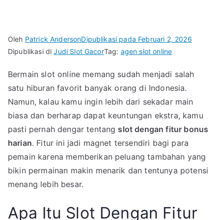
Oleh
Patrick Anderson
Dipublikasi pada
Februari 2, 2026
Dipublikasi di
Judi Slot Gacor
Tag:
agen slot online
Bermain slot online memang sudah menjadi salah
satu hiburan favorit banyak orang di Indonesia.
Namun, kalau kamu ingin lebih dari sekadar main
biasa dan berharap dapat keuntungan ekstra, kamu
pasti pernah dengar tentang
slot dengan fitur bonus
harian
. Fitur ini jadi magnet tersendiri bagi para
pemain karena memberikan peluang tambahan yang
bikin permainan makin menarik dan tentunya potensi
menang lebih besar.
Apa Itu Slot Dengan Fitur