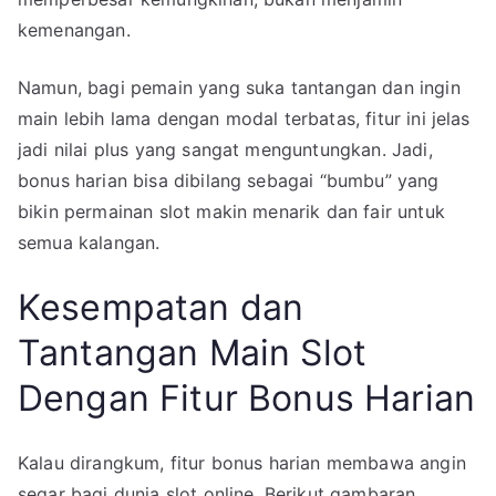
kemenangan.
Namun, bagi pemain yang suka tantangan dan ingin
main lebih lama dengan modal terbatas, fitur ini jelas
jadi nilai plus yang sangat menguntungkan. Jadi,
bonus harian bisa dibilang sebagai “bumbu” yang
bikin permainan slot makin menarik dan fair untuk
semua kalangan.
Kesempatan dan
Tantangan Main Slot
Dengan Fitur Bonus Harian
Kalau dirangkum, fitur bonus harian membawa angin
segar bagi dunia slot online. Berikut gambaran