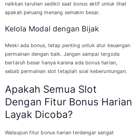
naikkan taruhan sedikit saat bonus aktif untuk lihat
apakah peluang menang semakin besar.
Kelola Modal dengan Bijak
Meski ada bonus, tetap penting untuk atur keuangan
permainan dengan baik. Jangan sampai tergoda
bertaruh besar hanya karena ada bonus harian,
sebab permainan slot tetaplah soal keberuntungan.
Apakah Semua Slot
Dengan Fitur Bonus Harian
Layak Dicoba?
Walaupun fitur bonus harian terdengar sangat