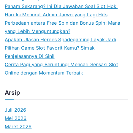
f
Paham Sekarang? Ini Dia Jawaban Soal Slot Hoki
o
Hari Ini Menurut Admin Jarwo yang Lagi Hits
r
Perbedaan antara Free Spin dan Bonus Spin: Mana
:
yang Lebih Menguntungkan?
Apakah Ulasan Heroes Spadegaming Layak Jadi
Pilihan Game Slot Favorit Kamu? Simak
Penjelasannya Di Sini!
Cerita Pagi yang Beruntung: Mencari Sensasi Slot
Online dengan Momentum Terbaik
Arsip
Juli 2026
Mei 2026
Maret 2026