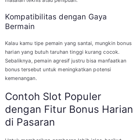
masalah teknis atau penipuan.
Kompatibilitas dengan Gaya
Bermain
Kalau kamu tipe pemain yang santai, mungkin bonus
harian yang butuh taruhan tinggi kurang cocok.
Sebaliknya, pemain agresif justru bisa manfaatkan
bonus tersebut untuk meningkatkan potensi
kemenangan.
Contoh Slot Populer
dengan Fitur Bonus Harian
di Pasaran