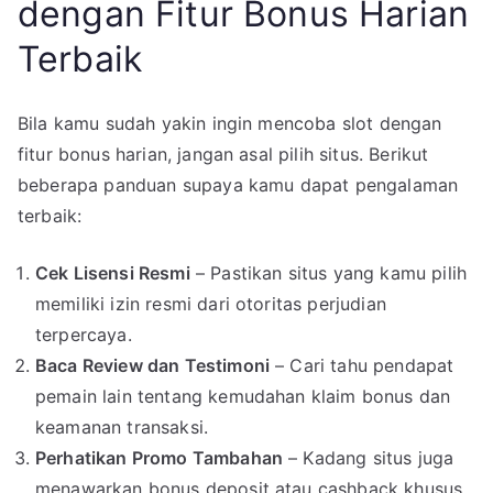
dengan Fitur Bonus Harian
Terbaik
Bila kamu sudah yakin ingin mencoba slot dengan
fitur bonus harian, jangan asal pilih situs. Berikut
beberapa panduan supaya kamu dapat pengalaman
terbaik:
Cek Lisensi Resmi
– Pastikan situs yang kamu pilih
memiliki izin resmi dari otoritas perjudian
terpercaya.
Baca Review dan Testimoni
– Cari tahu pendapat
pemain lain tentang kemudahan klaim bonus dan
keamanan transaksi.
Perhatikan Promo Tambahan
– Kadang situs juga
menawarkan bonus deposit atau cashback khusus