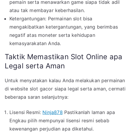
pemain serta menawarkan game siapa tidak adil
atau tak membayar keberhasilan.
Ketergantungan: Permainan slot bisa
mengakibatkan ketergantungan, yang berimbas
negatif atas moneter serta kehidupan
kemasyarakatan Anda.
Taktik Memastikan Slot Online apa
Legal serta Aman
Untuk menyatakan kalau Anda melakukan permainan
di website slot gacor siapa legal serta aman, cermati
beberapa saran selanjutnya:
Lisensi Resmi:
Ninja878
Pastikanlah laman apa
Engkau pilih mempunyai lisensi resmi sebab
kewenangan perjudian apa diketahui.