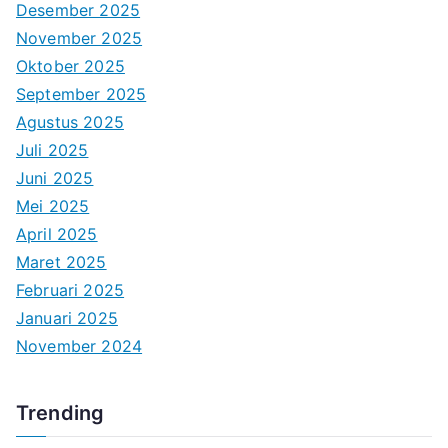
Desember 2025
November 2025
Oktober 2025
September 2025
Agustus 2025
Juli 2025
Juni 2025
Mei 2025
April 2025
Maret 2025
Februari 2025
Januari 2025
November 2024
Trending