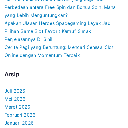
r
Perbedaan antara Free Spin dan Bonus Spin: Mana
:
yang Lebih Menguntungkan?
Apakah Ulasan Heroes Spadegaming Layak Jadi
Pilihan Game Slot Favorit Kamu? Simak
Penjelasannya Di Sini!
Cerita Pagi yang Beruntung: Mencari Sensasi Slot
Online dengan Momentum Terbaik
Arsip
Juli 2026
Mei 2026
Maret 2026
Februari 2026
Januari 2026