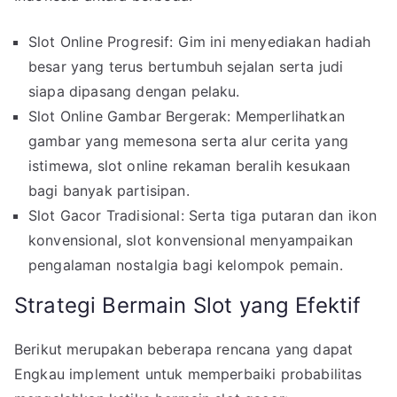
Slot Online Progresif: Gim ini menyediakan hadiah
besar yang terus bertumbuh sejalan serta judi
siapa dipasang dengan pelaku.
Slot Online Gambar Bergerak: Memperlihatkan
gambar yang memesona serta alur cerita yang
istimewa, slot online rekaman beralih kesukaan
bagi banyak partisipan.
Slot Gacor Tradisional: Serta tiga putaran dan ikon
konvensional, slot konvensional menyampaikan
pengalaman nostalgia bagi kelompok pemain.
Strategi Bermain Slot yang Efektif
Berikut merupakan beberapa rencana yang dapat
Engkau implement untuk memperbaiki probabilitas