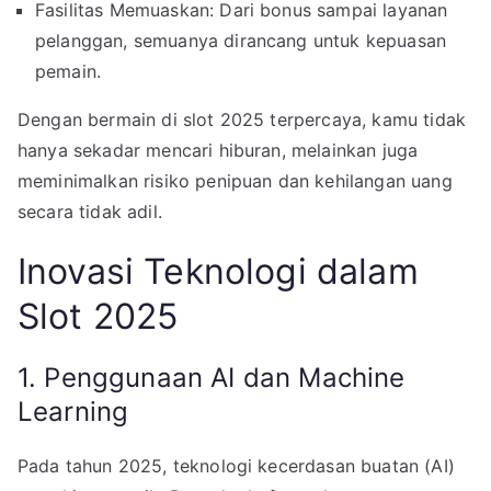
Fasilitas Memuaskan: Dari bonus sampai layanan
pelanggan, semuanya dirancang untuk kepuasan
pemain.
Dengan bermain di slot 2025 terpercaya, kamu tidak
hanya sekadar mencari hiburan, melainkan juga
meminimalkan risiko penipuan dan kehilangan uang
secara tidak adil.
Inovasi Teknologi dalam
Slot 2025
1. Penggunaan AI dan Machine
Learning
Pada tahun 2025, teknologi kecerdasan buatan (AI)