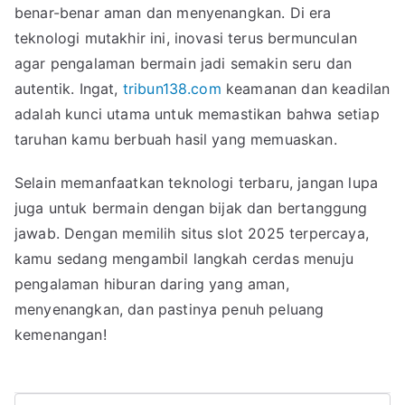
benar-benar aman dan menyenangkan. Di era
teknologi mutakhir ini, inovasi terus bermunculan
agar pengalaman bermain jadi semakin seru dan
autentik. Ingat,
tribun138.com
keamanan dan keadilan
adalah kunci utama untuk memastikan bahwa setiap
taruhan kamu berbuah hasil yang memuaskan.
Selain memanfaatkan teknologi terbaru, jangan lupa
juga untuk bermain dengan bijak dan bertanggung
jawab. Dengan memilih situs slot 2025 terpercaya,
kamu sedang mengambil langkah cerdas menuju
pengalaman hiburan daring yang aman,
menyenangkan, dan pastinya penuh peluang
kemenangan!