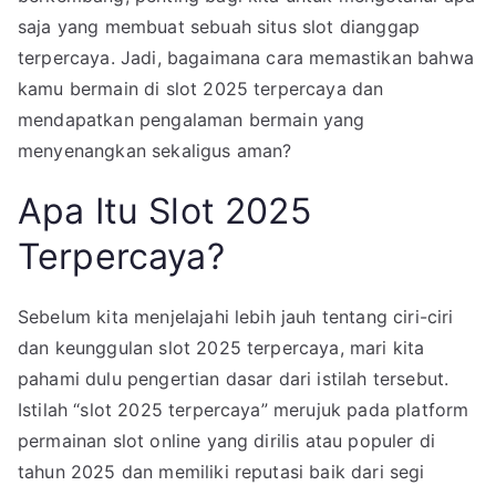
saja yang membuat sebuah situs slot dianggap
terpercaya. Jadi, bagaimana cara memastikan bahwa
kamu bermain di slot 2025 terpercaya dan
mendapatkan pengalaman bermain yang
menyenangkan sekaligus aman?
Apa Itu Slot 2025
Terpercaya?
Sebelum kita menjelajahi lebih jauh tentang ciri-ciri
dan keunggulan slot 2025 terpercaya, mari kita
pahami dulu pengertian dasar dari istilah tersebut.
Istilah “slot 2025 terpercaya” merujuk pada platform
permainan slot online yang dirilis atau populer di
tahun 2025 dan memiliki reputasi baik dari segi