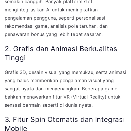
semakin canggih. Banyak platform slot
mengintegrasikan AI untuk meningkatkan
pengalaman pengguna, seperti personalisasi
rekomendasi game, analisis pola taruhan, dan
penawaran bonus yang lebih tepat sasaran.
2. Grafis dan Animasi Berkualitas
Tinggi
Grafis 3D, desain visual yang memukau, serta animasi
yang halus memberikan pengalaman visual yang
sangat nyata dan menyenangkan. Beberapa game
bahkan menawarkan fitur VR (Virtual Reality) untuk
sensasi bermain seperti di dunia nyata.
3. Fitur Spin Otomatis dan Integrasi
Mobile