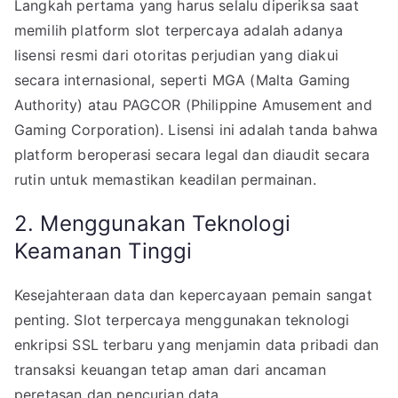
Langkah pertama yang harus selalu diperiksa saat
memilih platform slot terpercaya adalah adanya
lisensi resmi dari otoritas perjudian yang diakui
secara internasional, seperti MGA (Malta Gaming
Authority) atau PAGCOR (Philippine Amusement and
Gaming Corporation). Lisensi ini adalah tanda bahwa
platform beroperasi secara legal dan diaudit secara
rutin untuk memastikan keadilan permainan.
2. Menggunakan Teknologi
Keamanan Tinggi
Kesejahteraan data dan kepercayaan pemain sangat
penting. Slot terpercaya menggunakan teknologi
enkripsi SSL terbaru yang menjamin data pribadi dan
transaksi keuangan tetap aman dari ancaman
peretasan dan pencurian data.