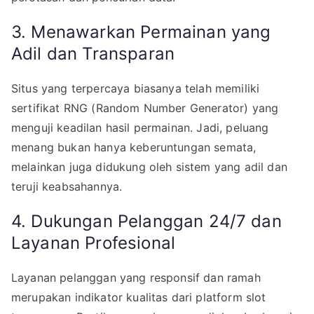
3. Menawarkan Permainan yang
Adil dan Transparan
Situs yang terpercaya biasanya telah memiliki
sertifikat RNG (Random Number Generator) yang
menguji keadilan hasil permainan. Jadi, peluang
menang bukan hanya keberuntungan semata,
melainkan juga didukung oleh sistem yang adil dan
teruji keabsahannya.
4. Dukungan Pelanggan 24/7 dan
Layanan Profesional
Layanan pelanggan yang responsif dan ramah
merupakan indikator kualitas dari platform slot