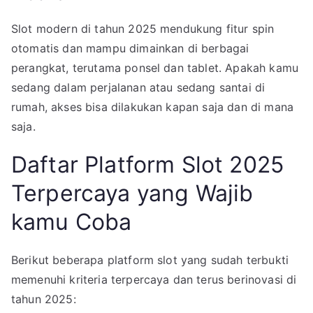
Slot modern di tahun 2025 mendukung fitur spin
otomatis dan mampu dimainkan di berbagai
perangkat, terutama ponsel dan tablet. Apakah kamu
sedang dalam perjalanan atau sedang santai di
rumah, akses bisa dilakukan kapan saja dan di mana
saja.
Daftar Platform Slot 2025
Terpercaya yang Wajib
kamu Coba
Berikut beberapa platform slot yang sudah terbukti
memenuhi kriteria terpercaya dan terus berinovasi di
tahun 2025: